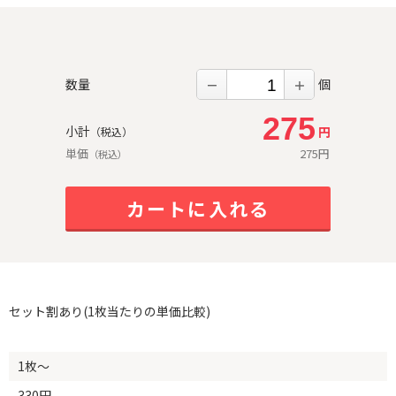
数量
個
－
＋
275
小計
円
（税込）
単価
275
円
（税込）
カートに入れる
セット割あり(1枚当たりの単価比較)
1枚～
330円