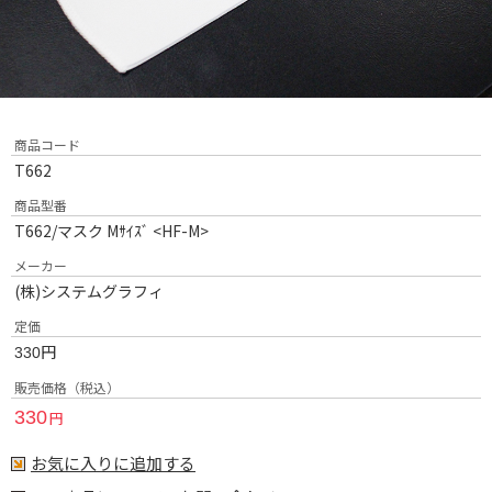
商品コード
T662
商品型番
T662/マスク Mｻｲｽﾞ <HF-M>
メーカー
(株)システムグラフィ
定価
円
330
販売価格（税込）
330
円
お気に入りに追加する