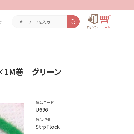
せ
×1M巻 グリーン
商品コード
U696
商品型番
StrpFlock