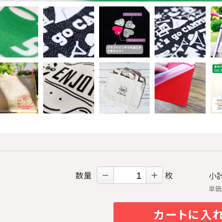
数量
枚
－
＋
小
単
カートに入