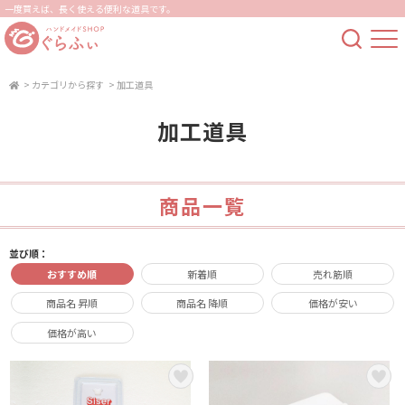
一度買えば、長く使える便利な道具です。
>
カテゴリから探す
>
加工道具
加工道具
商品一覧
並び順：
おすすめ順
新着順
売れ筋順
商品名 昇順
商品名 降順
価格が安い
価格が高い