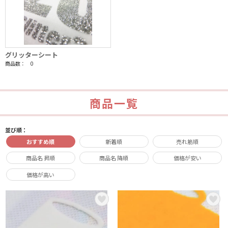
グリッターシート
商品数： 0
商品一覧
並び順：
おすすめ順
新着順
売れ筋順
商品名 昇順
商品名 降順
価格が安い
価格が高い