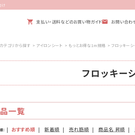
向け
支払い・送料などのお買い物ガイド
お問い合わ
カテゴリから探す
>
アイロンシート
>
もっとお得な1m規格
>
フロッキーシ
フロッキー
商品一覧
|
おすすめ順
|
新着順
|
売れ筋順
|
商品名 昇順
|
順：