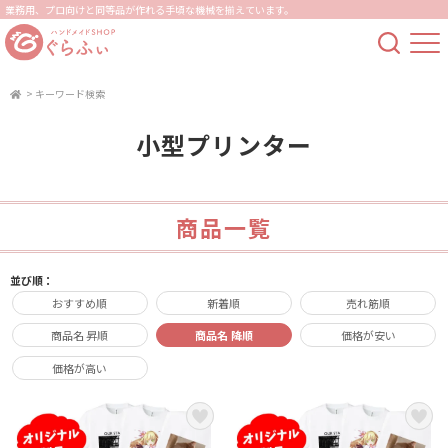
業務用、プロ向けと同等品が作れる手頃な機械を揃えています。
>
キーワード検索
小型プリンター
商品一覧
並び順：
おすすめ順
新着順
売れ筋順
商品名 昇順
商品名 降順
価格が安い
価格が高い