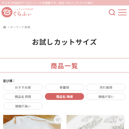
ネコポス対応のアイロンシートの通販です。初めてのハンドメイド向け
>
キーワード検索
お試しカットサイズ
商品一覧
並び順：
おすすめ順
新着順
売れ筋順
商品名 昇順
商品名 降順
価格が安い
価格が高い