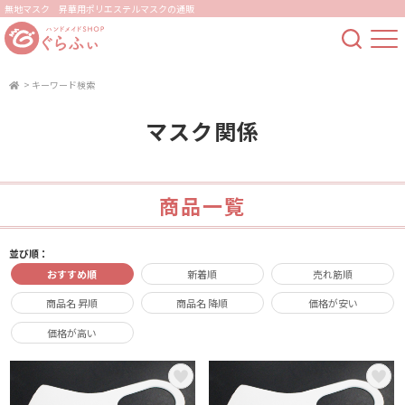
無地マスク 昇華用ポリエステルマスクの通販
>
キーワード検索
マスク関係
商品一覧
並び順：
おすすめ順
新着順
売れ筋順
商品名 昇順
商品名 降順
価格が安い
価格が高い