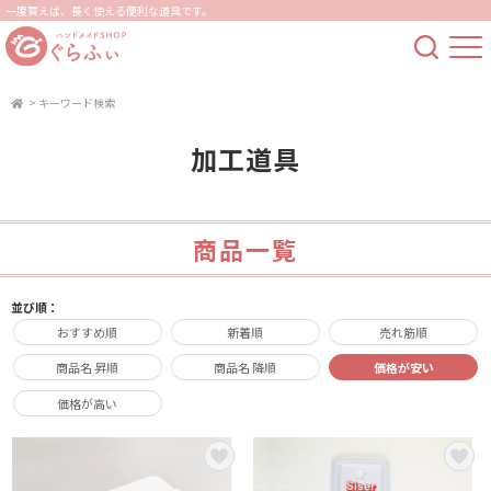
一度買えば、長く使える便利な道具です。
>
キーワード検索
加工道具
商品一覧
並び順：
おすすめ順
新着順
売れ筋順
商品名 昇順
商品名 降順
価格が安い
価格が高い