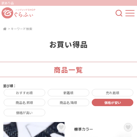
訳あり品
>
キーワード検索
お買い得品
商品一覧
並び順：
おすすめ順
新着順
売れ筋順
商品名 昇順
商品名 降順
価格が安い
価格が高い